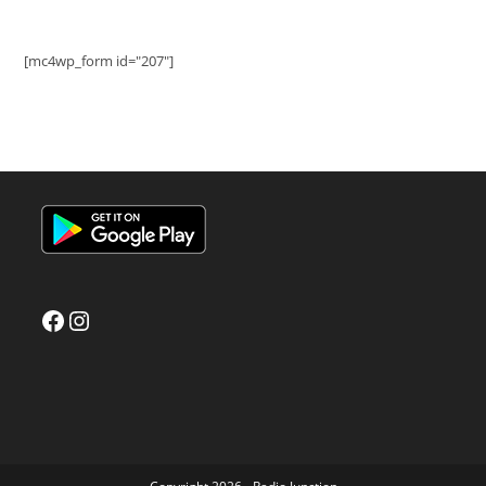
[mc4wp_form id="207"]
Facebook
Instagram