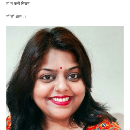
हों न कभी निराश
माँ की आस।।