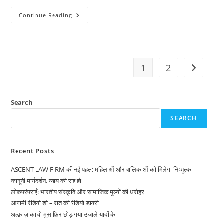
एक
Continue Reading
यात्रा
–
ट्रांसजेंडर
गरिमा
गृह
1
2
Go to t
Search
SEARCH
Recent Posts
ASCENT LAW FIRM की नई पहल: महिलाओं और बालिकाओं को मिलेगा निःशुल्क
कानूनी मार्गदर्शन, न्याय की राह हो
लोकपरंपराएँ: भारतीय संस्कृति और सामाजिक मूल्यों की धरोहर
आगामी रेडियो शो – रात की रेडियो डायरी
अल्फ़ाज़ का वो मुसाफ़िर छोड़ गया उजाले यादों के