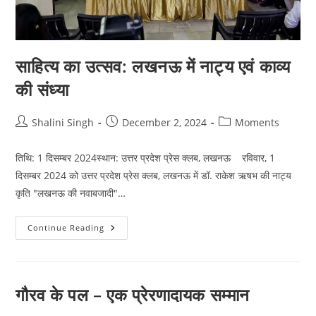
साहित्य का उत्सव: लखनऊ में नाट्य एवं काव्य
की संध्या
Post
Post
Post
Shalini Singh
December 2, 2024
Moments
author:
published:
category:
तिथि: 1 दिसम्बर 2024स्थान: उत्तर प्रदेश प्रेस क्लब, लखनऊ रविवार, 1
दिसम्बर 2024 को उत्तर प्रदेश प्रेस क्लब, लखनऊ में डॉ. राकेश ऋषभ की नाट्य
कृति "लखनऊ की नवाबजादी"…
साहित्य
Continue Reading
का
उत्सव:
लखनऊ
में
नाट्य
एवं
गौरव के पल – एक प्रेरणादायक सम्मान
काव्य
की