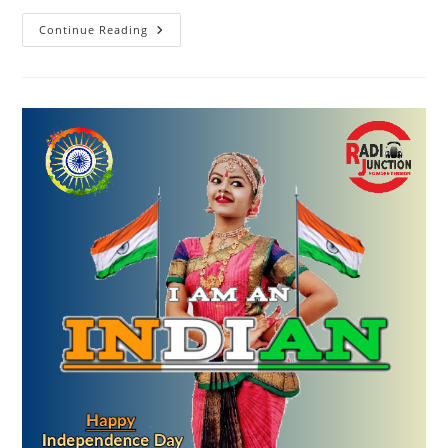
किट
Continue Reading
वितरण
पांच
राज्यों
में
हुआ
सम्पन्न