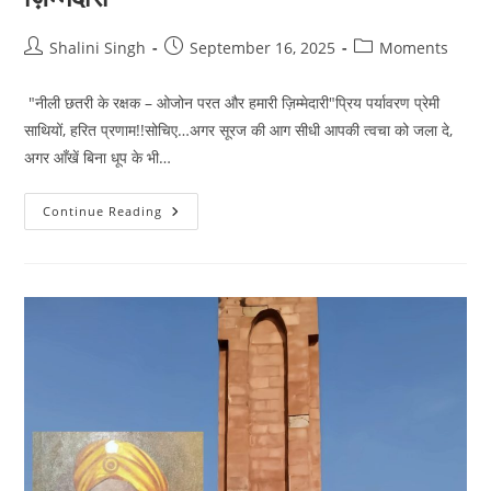
Post
Post
Post
Shalini Singh
September 16, 2025
Moments
author:
published:
category:
"नीली छतरी के रक्षक – ओजोन परत और हमारी ज़िम्मेदारी"प्रिय पर्यावरण प्रेमी
साथियों, हरित प्रणाम!!सोचिए…अगर सूरज की आग सीधी आपकी त्वचा को जला दे,
अगर आँखें बिना धूप के भी…
"नीली
Continue Reading
छतरी
के
रक्षक
–
ओजोन
परत
और
हमारी
ज़िम्मेदारी"