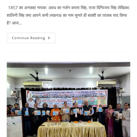
1857 का अनकहा नायक: अवध का गर्जन करता सिंह, राजा दिग्विजय सिंह लेखिका:
शालिनी सिंह क्या आपने कभी लखनऊ का नाम सुनते ही बख्शी का तालाब याद किया
है? आज…
1857
Continue Reading
का
अनकहा
नायक:
अवध
का
गर्जन
करता
सिंह,
राजा
दिग्विजय
सिंह