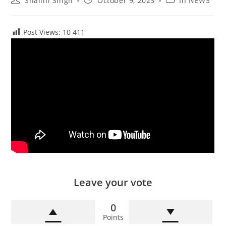
Shalini Singh
October 9, 2023
In NEWS
author:
published:
category:
Post Views: 10
411
Leave your vote
0
Points