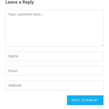
Leave a Reply
Comment
Enter
your
name
Enter
or
your
username
email
Enter
to
address
your
comment
to
website
comment
URL
(optional)