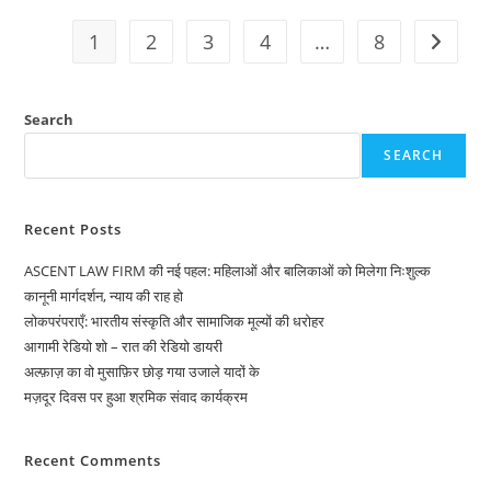
के
सफाईकर्मियों
1
2
3
4
…
8
Go to t
को
बचाने
का
संकल्प
Search
SEARCH
Recent Posts
ASCENT LAW FIRM की नई पहल: महिलाओं और बालिकाओं को मिलेगा निःशुल्क
कानूनी मार्गदर्शन, न्याय की राह हो
लोकपरंपराएँ: भारतीय संस्कृति और सामाजिक मूल्यों की धरोहर
आगामी रेडियो शो – रात की रेडियो डायरी
अल्फ़ाज़ का वो मुसाफ़िर छोड़ गया उजाले यादों के
मज़दूर दिवस पर हुआ श्रमिक संवाद कार्यक्रम
Recent Comments