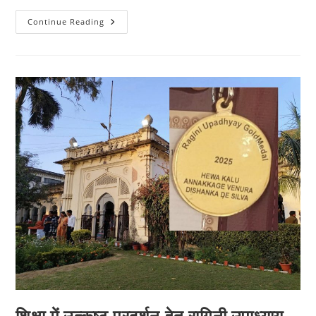
वैदिक
Continue Reading
गणित
और
संस्कृति
का
संगम
:
लखनऊ
में
तीन
दिवसीय
महोत्सव
का
भव्य
आगाज़
शिक्षा में उत्कृष्ट प्रदर्शन हेतु रागिनी उपाध्याय