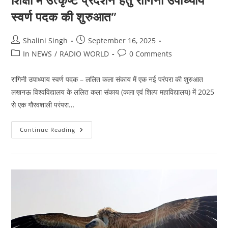
स्वर्ण पदक की शुरुआत”
Post
Post
Shalini Singh
September 16, 2025
author:
published:
Post
Post
In NEWS
/
RADIO WORLD
0 Comments
category:
comments:
रागिनी उपाध्याय स्वर्ण पदक – ललित कला संकाय में एक नई परंपरा की शुरुआत
लखनऊ विश्वविद्यालय के ललित कला संकाय (कला एवं शिल्प महाविद्यालय) में 2025
से एक गौरवशाली परंपरा…
शिक्षा
Continue Reading
में
उत्कृष्ट
प्रदर्शन
हेतु
रागिनी
उपाध्याय
स्वर्ण
पदक
की
शुरुआत”