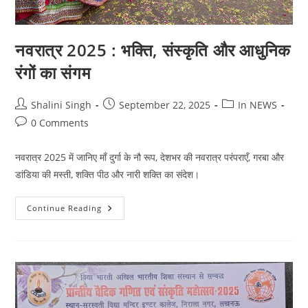
नवरात्र 2025 : भक्ति, संस्कृति और आधुनिक
रंगों का संगम
Post
Post
Post
Shalini Singh
September 22, 2025
In NEWS
author:
published:
category:
Post
0 Comments
comments:
नवरात्र 2025 में जानिए माँ दुर्गा के नौ रूप, देशभर की नवरात्र परंपराएँ, गरबा और
डांडिया की मस्ती, शक्ति पीठ और नारी शक्ति का संदेश।
नवरात्र
Continue Reading
2025
:
भक्ति,
संस्कृति
और
आधुनिक
रंगों
का
संगम