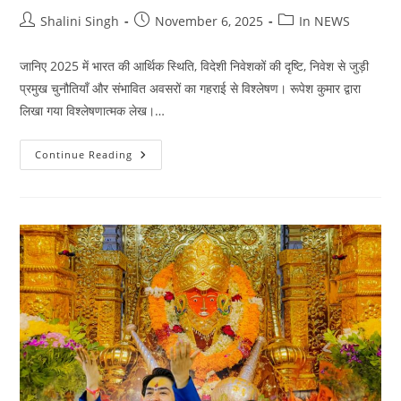
Post
Post
Post
Shalini Singh
November 6, 2025
In NEWS
author:
published:
category:
जानिए 2025 में भारत की आर्थिक स्थिति, विदेशी निवेशकों की दृष्टि, निवेश से जुड़ी
प्रमुख चुनौतियाँ और संभावित अवसरों का गहराई से विश्लेषण। रूपेश कुमार द्वारा
लिखा गया विश्लेषणात्मक लेख।…
भारत
Continue Reading
का
निवेश
माहौल
2025:
वैश्विक
निवेशकों
की
नज़र
में
भारत
की
संभावनाएँ
और
चुनौतियाँ