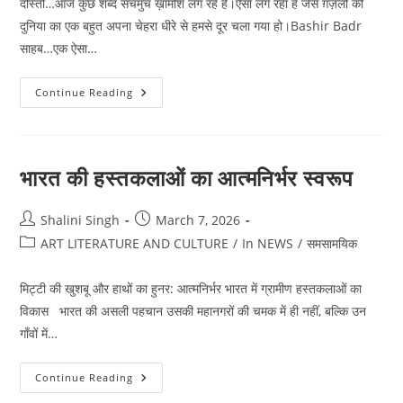
दोस्तों…आज कुछ शब्द सचमुच ख़ामोश लग रहे हैं।ऐसा लग रहा है जैसे ग़ज़लों की
दुनिया का एक बहुत अपना चेहरा धीरे से हमसे दूर चला गया हो।Bashir Badr
साहब…एक ऐसा…
अल्फ़ाज़
Continue Reading
का
वो
मुसाफ़िर
छोड़
गया
उजाले
भारत की हस्तकलाओं का आत्मनिर्भर स्वरूप
यादों
के
Post
Post
Shalini Singh
March 7, 2026
author:
published:
Post
ART LITERATURE AND CULTURE
/
In NEWS
/
समसामयिक
category:
मिट्टी की खुशबू और हाथों का हुनर: आत्मनिर्भर भारत में ग्रामीण हस्तकलाओं का
विकास भारत की असली पहचान उसकी महानगरों की चमक में ही नहीं, बल्कि उन
गाँवों में…
भारत
Continue Reading
की
हस्तकलाओं