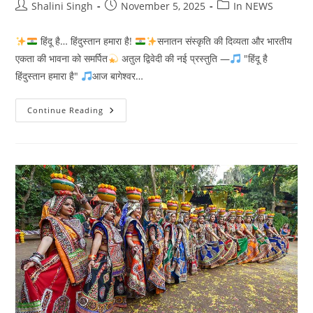
Post
Post
Post
Shalini Singh
November 5, 2025
In NEWS
author:
published:
category:
हिंदू है… हिंदुस्तान हमारा है!
सनातन संस्कृति की दिव्यता और भारतीय
एकता की भावना को समर्पित
अतुल द्विवेदी की नई प्रस्तुति —
"हिंदू है
हिंदुस्तान हमारा है"
आज बागेश्वर…
बागेश्वर
Continue Reading
धाम
सरकार
के
ऑफिशियल
पेज
से
हुआ
गीत
का
भव्य
लोकार्पण-
हिन्दू
हैं
हिंदुस्तान
हमारा
है