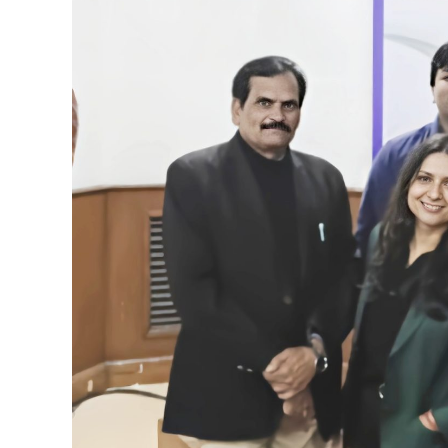
निःशुल्क
कानूनी
मार्गदर्शन,
न्याय
की
राह
हो