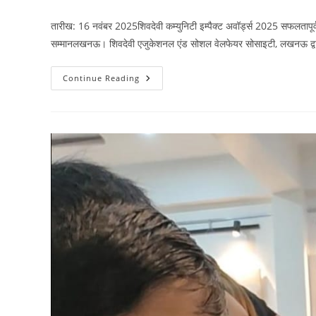
author:
published:
category:
तारीख: 16 नवंबर 2025शिवदेवी कम्युनिटी इम्पैक्ट अवॉर्ड्स 2025 सफलतापूर्वक
सम्मानलखनऊ। शिवदेवी एजुकेशनल एंड सोशल वेलफेयर सोसाइटी, लखनऊ द्
शिवदेवी
Continue Reading
कम्युनिटी
इंपैक्ट
अवार्ड
2025