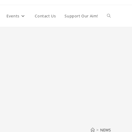
Toggle
Events
Contact Us
Support Our Aim!
website
search
>
NEWS