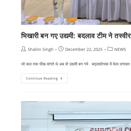
भिखारी बन गए उद्यमी: बदलाव टीम ने तस्व
Post
Post
Post
Shalini Singh
December 22, 2025
NEWS
author:
published:
category:
जो कल तक भीख मांगते थे अब वो उद्यमी बन गये बद्लावोत्सव में मेला लगाकर भ
भिखारी
Continue Reading
बन
गए
उद्यमी:
बदलाव
टीम
ने
तस्वीर
ऐसी
बदली
कि
दिल
कह