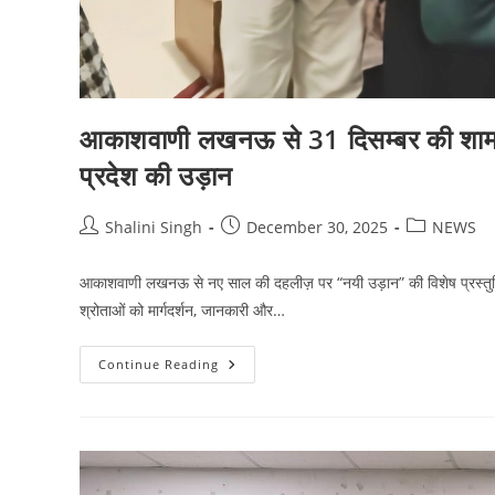
आकाशवाणी लखनऊ से 31 दिसम्बर की शाम “नयी
प्रदेश की उड़ान
Post
Post
Post
Shalini Singh
December 30, 2025
NEWS
author:
published:
category:
आकाशवाणी लखनऊ से नए साल की दहलीज़ पर “नयी उड़ान” की विशेष प्रस्तुति
श्रोताओं को मार्गदर्शन, जानकारी और…
आकाशवाणी
Continue Reading
लखनऊ
से
31
दिसम्बर
की
शाम
“नयी
उड़ान”