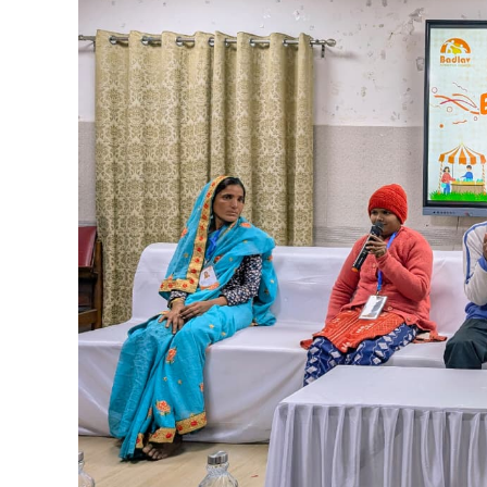
की
विशेष
प्रस्तुति
में
दिखेगी
उत्तर
प्रदेश
की
उड़ान