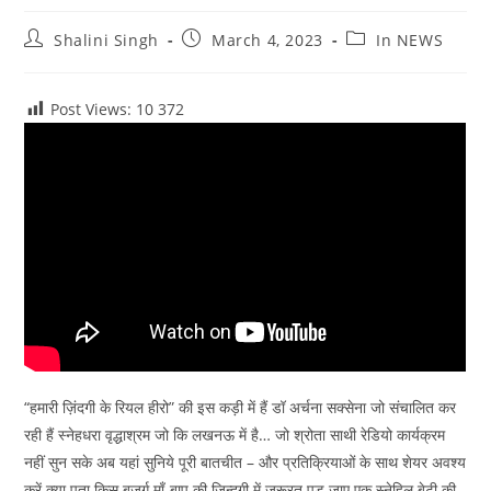
Post
Post
Post
Shalini Singh
March 4, 2023
In NEWS
author:
published:
category:
Post Views: 10
372
“हमारी ज़िंदगी के रियल हीरो” की इस कड़ी में हैं डॉ अर्चना सक्सेना जो संचालित कर
रही हैं स्नेहधरा वृद्धाश्रम जो कि लखनऊ में है… जो श्रोता साथी रेडियो कार्यक्रम
नहीं सुन सके अब यहां सुनिये पूरी बातचीत – और प्रतिक्रियाओं के साथ शेयर अवश्य
करें क्या पता किस बुजुर्ग माँ-बाप की ज़िन्दगी में ज़रूरत पड़ जाए एक स्नेहिल बेटी की