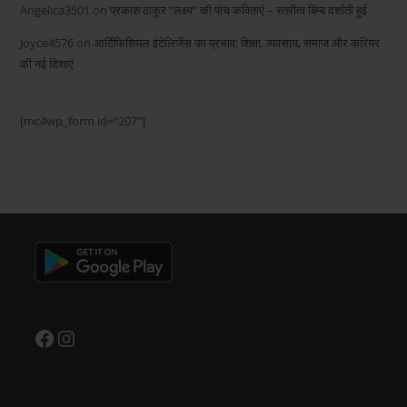
e
Angelica3501
on
प्रकाश ठाकुर “लक्ष्य” की पांच कविताएं – स्त्रीत्व बिम्ब दर्शाती हुई
s
Joyce4576
on
आर्टिफिशियल इंटेलिजेंस का प्रभाव: शिक्षा, व्यवसाय, समाज और करियर
s
की नई दिशाएं
[mc4wp_form id="207"]