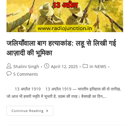
जलियाँवाला बाग हत्याकांड: लहू से लिखी गई
आज़ादी की भूमिका
Post
Post
Post
Shalini Singh
April 12, 2025
In NEWS
author:
published:
category:
Post
5 Comments
comments:
13 अप्रैल 1919 13 अप्रैल 1919 — भारतीय इतिहास की वो तारीख़,
जो आज भी हमारी स्मृति में चुभती है, ज़ख़्म की तरह। बैसाखी का दिन,…
जलियाँवाला
Continue Reading
बाग
हत्याकांड:
लहू
से
लिखी