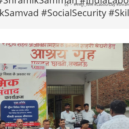
>
#मजदूर_दिवस #LabourDay #Shra
Samvad #SocialSecurity #Ski