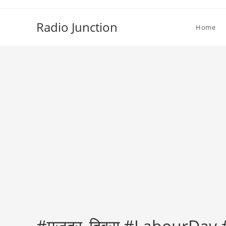
Skip
to
Radio Junction
Home
content
#मजदूर_दिवस #LabourDa