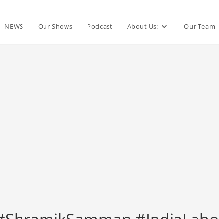
NEWS
Our Shows
Podcast
About Us:
Our Team
y #ShramikSamman #IndiaLab