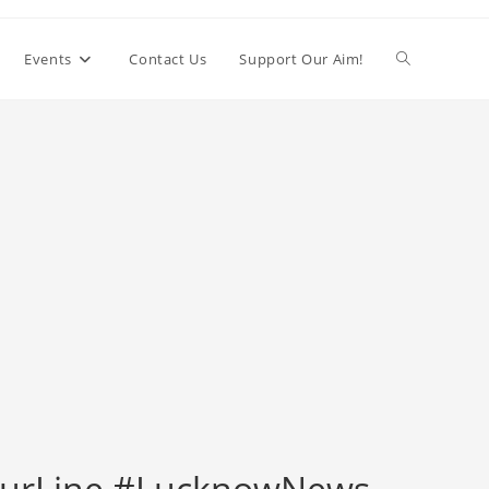
Toggle
Events
Contact Us
Support Our Aim!
website
search
ourLine #LucknowNews