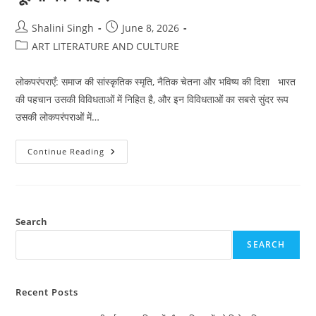
Post
Post
Shalini Singh
June 8, 2026
author:
published:
Post
ART LITERATURE AND CULTURE
category:
लोकपरंपराएँ: समाज की सांस्कृतिक स्मृति, नैतिक चेतना और भविष्य की दिशा भारत
की पहचान उसकी विविधताओं में निहित है, और इन विविधताओं का सबसे सुंदर रूप
उसकी लोकपरंपराओं में…
लोकपरंपराएँ:
Continue Reading
भारतीय
संस्कृति
और
सामाजिक
मूल्यों
की
धरोहर
Search
SEARCH
Recent Posts