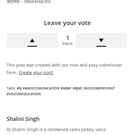
व्हाट्सएप – 08604666356
Leave your vote
1
Point
This post was created with our nice and easy submission
form.
Create your post!
TAGS
:
#RJ #MASSCOMUNICATION #MJMC #BJMC #VOICEIMPROVENT
#VOICEMODULATION
Shalini Singh
RJ Shalini Singh is a renowned radio jockey, voice