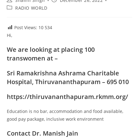
Shalini Singh
December 26, 2022
author:
published:
Post
RADIO WORLD
category:
Post Views: 10
534
Hi,
We are looking at placing
100
transwomen at –
Sri Ramakrishna Ashrama Charitable
Hospital, Thiruvananthapuram – 695 010
https://thiruvananthapuram.rkmm.org/
Education is no bar, accommodation and food available,
good pay package, inclusive work environment
Contact Dr. Manish Jain