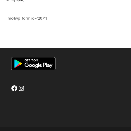
[mc4wp_form id="207"]
Facebook
Instagram