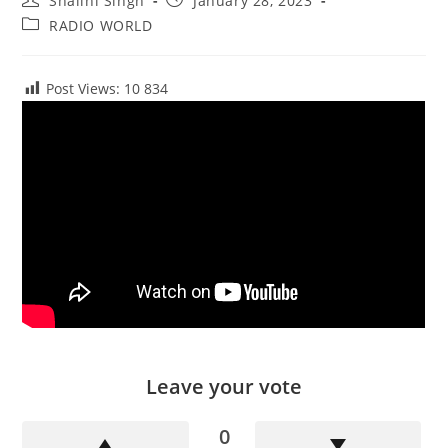
Shalini Singh
January 28, 2023
author:
published:
Post
RADIO WORLD
category:
Post Views: 10
834
Leave your vote
0