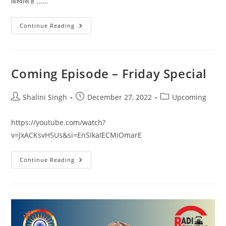
विश्वास है ...…
"ट्रांसफॉर्मेशन
Continue Reading
की
राह
में
–
अस्मिता
गोस्वामी"
Coming Episode – Friday Special
Post
Post
Post
Shalini Singh
December 27, 2022
Upcoming
author:
published:
category:
https://youtube.com/watch?
v=JxACKsvH5Us&si=EnSIkaIECMiOmarE
Coming
Continue Reading
Episode
–
Friday
Special