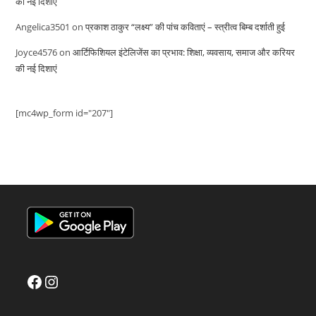
की नई दिशाएं
Angelica3501
on
प्रकाश ठाकुर “लक्ष्य” की पांच कविताएं – स्त्रीत्व बिम्ब दर्शाती हुई
Joyce4576
on
आर्टिफिशियल इंटेलिजेंस का प्रभाव: शिक्षा, व्यवसाय, समाज और करियर
की नई दिशाएं
[mc4wp_form id="207"]
Facebook
Instagram