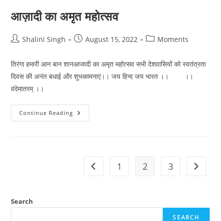
आज़ादी का अमृत महोत्सव
Post
Post
Post
Shalini Singh
August 15, 2022
Moments
author:
published:
category:
तिरंगा हमारी आन बान शानआजादी का अमृत महोत्सव सभी देशवासियों को स्वतंत्रता
दिवस की अनंत बधाई और शुभकामनाएं।। जय हिन्द जय भारत ।। ।।
वंदेमातरम् ।।
आज़ादी
Continue Reading
का
अमृत
महोत्सव
1
2
3
Go to the previous page
Go to t
Search
SEARCH