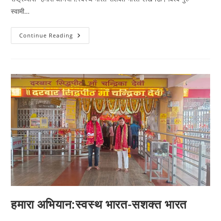
स्वामी…
गरीब
Continue Reading
बच्चों
के
स्वास्थ्य
परीक्षण
की
तैयारी:
हमारी
भी
जिम्मेदारी
–
विशाल
सिंह
हमारा अभियान:स्वस्थ भारत-सशक्त भारत