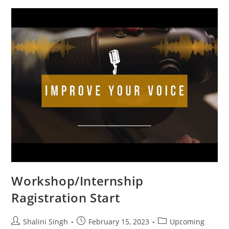
IMPROOVE
VOICE
CULTURE
Workshop/Internship
Ragistration Start
Post
Post
Post
Shalini Singh
February 15, 2023
Upcoming