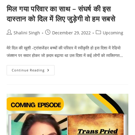
मिल गया परिवार का साथ – संघर्ष की इस
दास्तान को दिल में लिए जुड़ेगी वो हम सबसे
Post
Post
Post
Shalini Singh
December 29, 2022
Upcoming
author:
published:
category:
मेरे दिल की खुशी -ट्रांसजेंडर बच्चों की परिवार में स्वीकृति हो इस दिशा में रेडियो
जंक्शन पर सवार होकर जो क़दम बढ़ाया था उस दिशा में कई लोगों को व्यक्तिगत…
मिल
Continue Reading
गया
परिवार
का
साथ
–
संघर्ष
की
इस
दास्तान
को
दिल
में
लिए
जुड़ेगी
वो