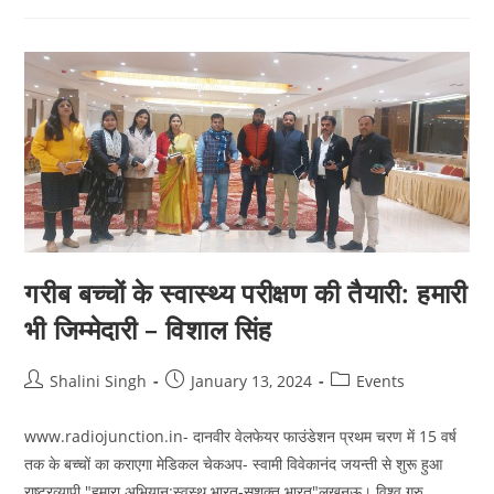
राज्यों
में
हुआ
सम्पन्न
गरीब बच्चों के स्वास्थ्य परीक्षण की तैयारी: हमारी
भी जिम्मेदारी – विशाल सिंह
Post
Post
Post
Shalini Singh
January 13, 2024
Events
author:
published:
category:
www.radiojunction.in- दानवीर वेलफेयर फाउंडेशन प्रथम चरण में 15 वर्ष
तक के बच्चों का कराएगा मेडिकल चेकअप- स्वामी विवेकानंद जयन्ती से शुरू हुआ
राष्ट्रव्यापी "हमारा अभियान:स्वस्थ भारत-सशक्त भारत"लखनऊ। विश्व गुरु