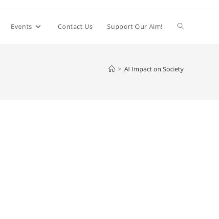
Toggle
Events
Contact Us
Support Our Aim!
website
>
AI Impact on Society
search