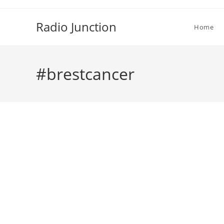
Skip
to
Radio Junction
Home
content
#brestcancer