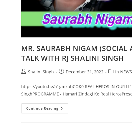
MR. SAURABH NIGAM (SOCIAL AC
TALK WITH RJ SHALINI SINGH
Post
Post
Post
Shalini Singh
December 31, 2022
In NEWS
author:
published:
category:
https://youtu.be/a1gmxubCOK0 REAL HEROS IN OUR LIFE 
SinghPROGRAMME - Hamari Zindagi Ke Real HerosPresente
MR.
Continue Reading
SAURABH
NIGAM
(SOCIAL
ACTIVIST
/