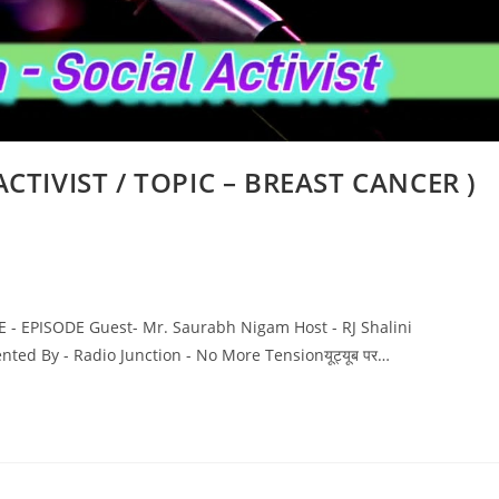
TIVIST / TOPIC – BREAST CANCER )
- EPISODE Guest- Mr. Saurabh Nigam Host - RJ Shalini
d By - Radio Junction - No More Tensionयूट्यूब पर…