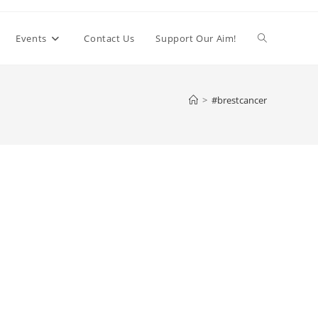
Toggle
Events
Contact Us
Support Our Aim!
website
>
#brestcancer
search