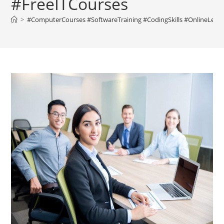
#FreeITCourses
>
#ComputerCourses #SoftwareTraining #CodingSkills #OnlineLearnin