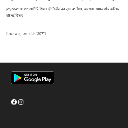
Joyce4576
on
आर्टिफिशियल इंटेलिजेंस का प्रभाव: शिक्षा, व्यवसाय, समाज और करियर
की नई दिशाएं
[mc4wp_form id="207"]
Facebook
Instagram