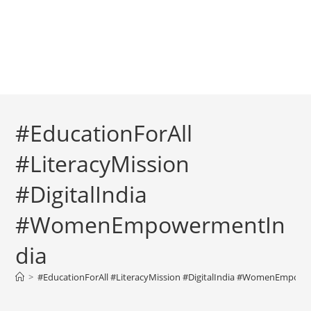
#EducationForAll
#LiteracyMission
#DigitalIndia
#WomenEmpowermentIn
dia
>
#EducationForAll #LiteracyMission #DigitalIndia #WomenEmpow