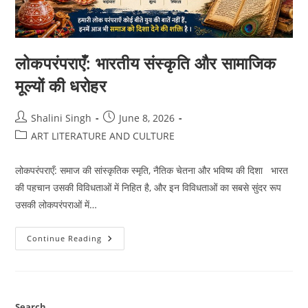
लोकपरंपराएँ: भारतीय संस्कृति और सामाजिक
मूल्यों की धरोहर
Post
Post
Shalini Singh
June 8, 2026
author:
published:
Post
ART LITERATURE AND CULTURE
category:
लोकपरंपराएँ: समाज की सांस्कृतिक स्मृति, नैतिक चेतना और भविष्य की दिशा भारत
की पहचान उसकी विविधताओं में निहित है, और इन विविधताओं का सबसे सुंदर रूप
उसकी लोकपरंपराओं में…
लोकपरंपराएँ:
Continue Reading
भारतीय
संस्कृति
और
सामाजिक
मूल्यों
की
धरोहर
Search