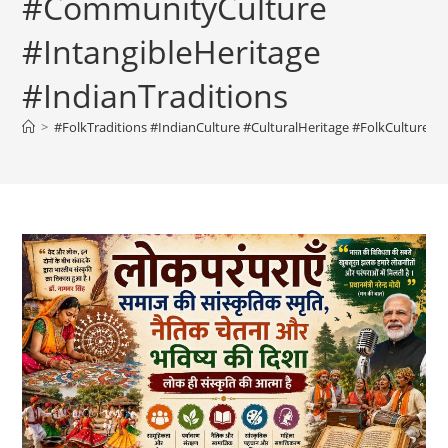
#CommunityCulture
#IntangibleHeritage
#IndianTraditions
>
#FolkTraditions #IndianCulture #CulturalHeritage #FolkCulture 