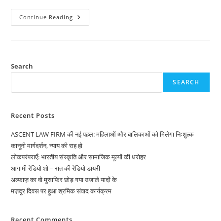
दी
Continue Reading
होम्योपैथिक
मेडिकल
एसोसिएशन
ऑफ़
इंडिया
(उत्तर
प्रदेश
Search
शाखा)
की
SEARCH
नई
कैबिनेट
का
गठन
संपन्न
Recent Posts
ASCENT LAW FIRM की नई पहल: महिलाओं और बालिकाओं को मिलेगा निःशुल्क
कानूनी मार्गदर्शन, न्याय की राह हो
लोकपरंपराएँ: भारतीय संस्कृति और सामाजिक मूल्यों की धरोहर
आगामी रेडियो शो – रात की रेडियो डायरी
अल्फ़ाज़ का वो मुसाफ़िर छोड़ गया उजाले यादों के
मज़दूर दिवस पर हुआ श्रमिक संवाद कार्यक्रम
Recent Comments