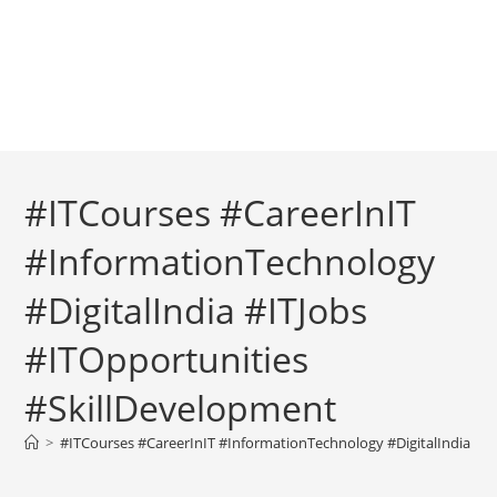
#ITCourses #CareerInIT
#InformationTechnology
#DigitalIndia #ITJobs
#ITOpportunities
#SkillDevelopment
>
#ITCourses #CareerInIT #InformationTechnology #DigitalIndia #I