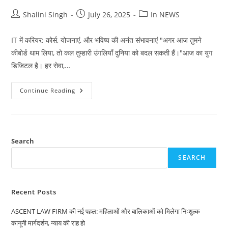
Post
Post
Post
Shalini Singh
July 26, 2025
In NEWS
author:
published:
category:
IT में करियर: कोर्स, योजनाएं, और भविष्य की अनंत संभावनाएं "अगर आज तुमने
कीबोर्ड थाम लिया, तो कल तुम्हारी उंगलियाँ दुनिया को बदल सकती हैं।"आज का युग
डिजिटल है। हर सेवा,…
IT
Continue Reading
में
करियर:
कोर्स,
योजनाएं,
और
भविष्य
की
Search
अनंत
संभावनाएं
SEARCH
Recent Posts
ASCENT LAW FIRM की नई पहल: महिलाओं और बालिकाओं को मिलेगा निःशुल्क
कानूनी मार्गदर्शन, न्याय की राह हो