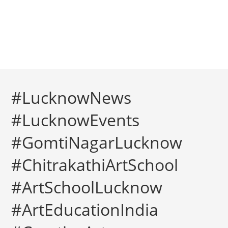
#LucknowNews
#LucknowEvents
#GomtiNagarLucknow
#ChitrakathiArtSchool
#ArtSchoolLucknow
#ArtEducationIndia