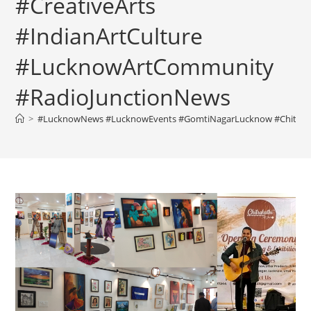
#CreativeArts
#IndianArtCulture
#LucknowArtCommunity
#RadioJunctionNews
>
#LucknowNews #LucknowEvents #GomtiNagarLucknow #Chitrakath