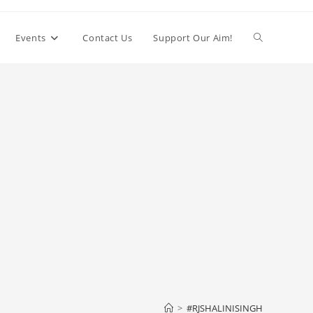
Toggle
Events
Contact Us
Support Our Aim!
website
search
>
#RJSHALINISINGH