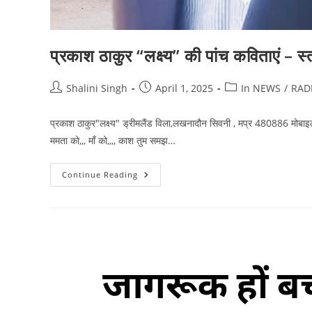
प्रकाश ठाकुर “लक्ष्य” की पांच कविताएं – स्त्र
Post
Post
Post
Shalini Singh
April 1, 2025
In NEWS
/
RAD
author:
published:
category:
प्रकाश ठाकुर"लक्ष्य" ड्रीमलैंड विला,लखनादौन सिवनी , मप्र 480886 मोबाइ
ममता को,,, माँ को,,,, काश तुम समझ…
प्रकाश
Continue Reading
ठाकुर
“लक्ष्य”
की
पांच
कविताएं
–
स्त्रीत्व
बिम्ब
दर्शाती
हुई