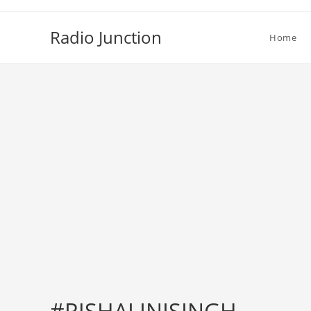
Skip
to
Radio Junction
Home
content
#RJSHALINISINGH