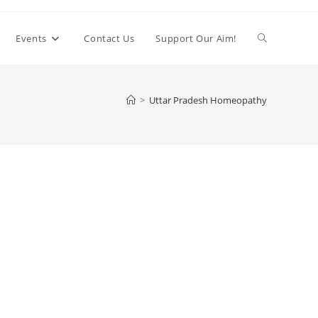
Toggle
Events
Contact Us
Support Our Aim!
website
>
Uttar Pradesh Homeopathy
search