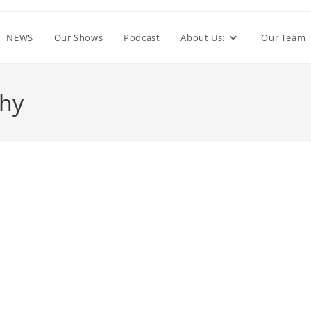
NEWS
Our Shows
Podcast
About Us:
Our Team
hy