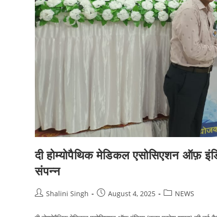
दी होम्योपैथिक मेडिकल एसोसिएशन ऑफ़ इंड
संपन्न
Post
Post
Post
Shalini Singh
August 4, 2025
NEWS
author:
published:
category: