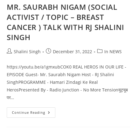
MR. SAURABH NIGAM (SOCIAL
ACTIVIST / TOPIC – BREAST
CANCER ) TALK WITH RJ SHALINI
SINGH
Post
Post
Post
Shalini Singh
December 31, 2022
In NEWS
author:
published:
category:
https://youtu.be/a1gmxubCOK0 REAL HEROS IN OUR LIFE -
EPISODE Guest- Mr. Saurabh Nigam Host - RJ Shalini
SinghPROGRAMME - Hamari Zindagi Ke Real
HerosPresented By - Radio Junction - No More Tensionयूट्यूब
पर…
MR.
Continue Reading
SAURABH
NIGAM
(SOCIAL
ACTIVIST
/