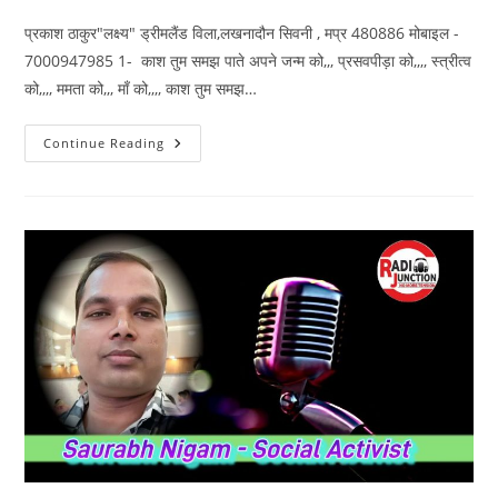
प्रकाश ठाकुर"लक्ष्य" ड्रीमलैंड विला,लखनादौन सिवनी , मप्र 480886 मोबाइल -
7000947985 1- काश तुम समझ पाते अपने जन्म को,,, प्रसवपीड़ा को,,,, स्त्रीत्व
को,,,, ममता को,,, माँ को,,,, काश तुम समझ…
प्रकाश
Continue Reading
ठाकुर
“लक्ष्य”
की
पांच
कविताएं
–
स्त्रीत्व
बिम्ब
दर्शाती
हुई