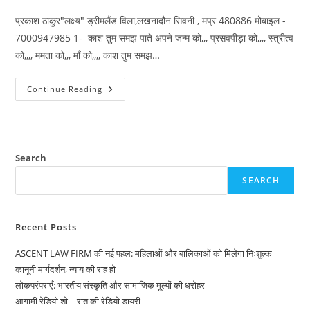
प्रकाश ठाकुर"लक्ष्य" ड्रीमलैंड विला,लखनादौन सिवनी , मप्र 480886 मोबाइल -
7000947985 1- काश तुम समझ पाते अपने जन्म को,,, प्रसवपीड़ा को,,,, स्त्रीत्व
को,,,, ममता को,,, माँ को,,,, काश तुम समझ…
प्रकाश
Continue Reading
ठाकुर
“लक्ष्य”
की
पांच
कविताएं
–
स्त्रीत्व
Search
बिम्ब
दर्शाती
SEARCH
हुई
Recent Posts
ASCENT LAW FIRM की नई पहल: महिलाओं और बालिकाओं को मिलेगा निःशुल्क
कानूनी मार्गदर्शन, न्याय की राह हो
लोकपरंपराएँ: भारतीय संस्कृति और सामाजिक मूल्यों की धरोहर
आगामी रेडियो शो – रात की रेडियो डायरी