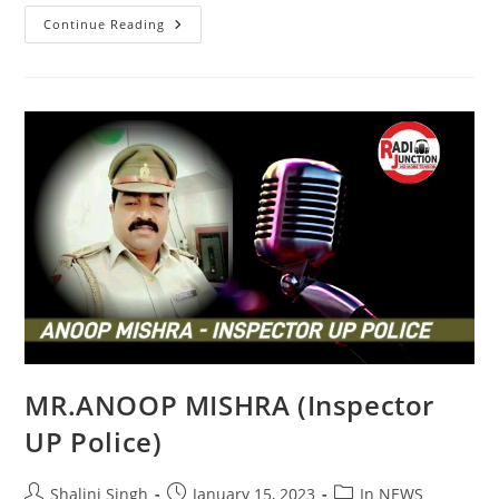
किन्नर
Continue Reading
समाज
ने
सबके
साथ
मिलकर
स्वच्छता
का
दिया
सन्देश
MR.ANOOP MISHRA (Inspector
UP Police)
Post
Post
Post
Shalini Singh
January 15, 2023
In NEWS