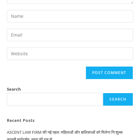
Enter
your
name
Enter
or
your
username
email
Enter
to
address
your
comment
to
website
comment
URL
(optional)
Search
SEARCH
Recent Posts
ASCENT LAW FIRM की नई पहल: महिलाओं और बालिकाओं को मिलेगा निःशुल्क
कानूनी मार्गदर्शन, न्याय की राह हो