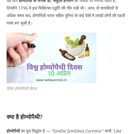
यह दिन
होम्योपैथी के जनक डॉ. सैमुएल हैनीमैन
की जयंती पर मनाया जाता है,
जिन्होंने 1796 में इस चिकित्सा पद्धति की नींव रखी थी। आज, दो शताब्दियों से
अधिक समय बाद, होम्योपैथी भारत सहित दुनिया के कई देशों में लाखों लोगों की पहली
पसंद बन चुकी है।
विश्व होम्योपैथी दिवस
क्या है होम्योपैथी?
होम्योपैथी
का मूल सिद्धांत है —
“Similia Similibus Curentur”
यानी
“Like