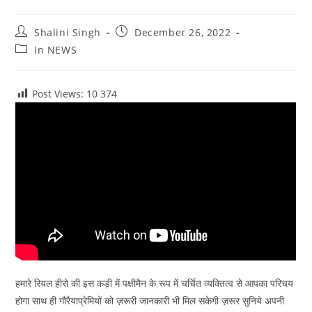
Post
Post
Shalini Singh
December 26, 2022
author:
published:
Post
In NEWS
category:
Post Views: 10
374
हमारे रियल हीरो की इस कड़ी में पक्षीमैन के रूप में चर्चित व्यक्तित्व से आपका परिचय
होगा साथ ही गौरैयाप्रेमियों को ज़रूरी जानकारी भी मिल सकेगी ज़रूर सुनिये अपनी