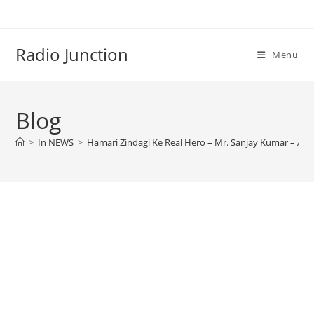
Skip
to
content
Radio Junction
Menu
Blog
>
In NEWS
>
Hamari Zindagi Ke Real Hero – Mr. Sanjay Kumar – Assi