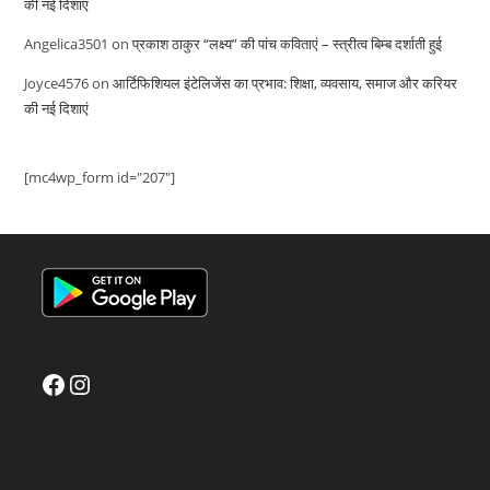
की नई दिशाएं
Angelica3501
on
प्रकाश ठाकुर “लक्ष्य” की पांच कविताएं – स्त्रीत्व बिम्ब दर्शाती हुई
Joyce4576
on
आर्टिफिशियल इंटेलिजेंस का प्रभाव: शिक्षा, व्यवसाय, समाज और करियर
की नई दिशाएं
[mc4wp_form id="207"]
Facebook
Instagram