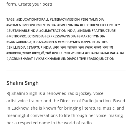
form.
Create your post!
TAGS
:
#EDUCATIONFORALL #LITERACYMISSION #DIGITALINDIA
#WOMENEMPOWERMENTINDIA
,
#GREENINDIA #ELECTRICVEHICLEPOLICY
#SUSTAINABLEINDIA #CLIMATEACTIONINDIA
,
#INDIAINFRASTRUCTURE
#METROPROJECTSINDIA #EXPRESSWAYINDIA #SMARTCITYINDIA
#GANGABRIDGE
,
#ROZGARMELA #EMPLOYMENTOPPORTUNITIES
#SKILLINDIA #STARTUPINDIA
,
#मेरा_भारत_जागरूक_भारत #खबर_बदलते_भारत_की
#सकारात्मक_समाचार #भारत_की_खबरें #WEEKLYNEWSINDIA #BHARATBADALRAHAHAI
#JAGRUKBHARAT #VIKASKIKHABAR #INDIAPOSITIVE #RADIOJUNCTION
Shalini Singh
RJ Shalini Singh is a renowned radio jockey, voice
artist,voice trainer and the Director of Radio Junction. Based
in Lucknow, she is known for bringing literature, music, and
meaningful conversations to life through her voice, making
her a respected name in the world of radio.